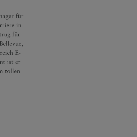
nager für
riere in
trug für
Bellevue,
reich E-
t ist er
m tollen