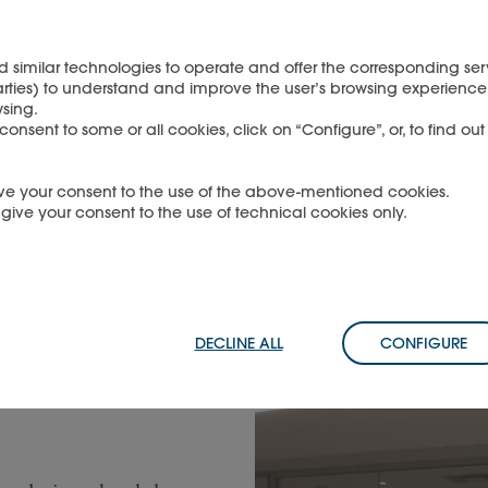
gst, Neues zu lernen! Wir a
d similar technologies to operate and offer the corresponding serv
en Fehler machen, und wir
arties) to understand and improve the user’s browsing experience 
sing.
en Fehler machen. Wir m
nsent to some or all cookies, click on “Configure”, or, to find ou
e Fehler eingestehen, um u
 give your consent to the use of the above-mentioned cookies.
u give your consent to the use of technical cookies only.
verbessern.”
DECLINE ALL
CONFIGURE