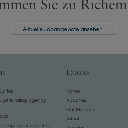
mmen Sie zu Richem
Aktuelle Jobangebote ansehen
us
Explore
uiries
Home
alyst & rating agency
About us
Our Maisons
acts
Talent
r compliance concerns
Investors