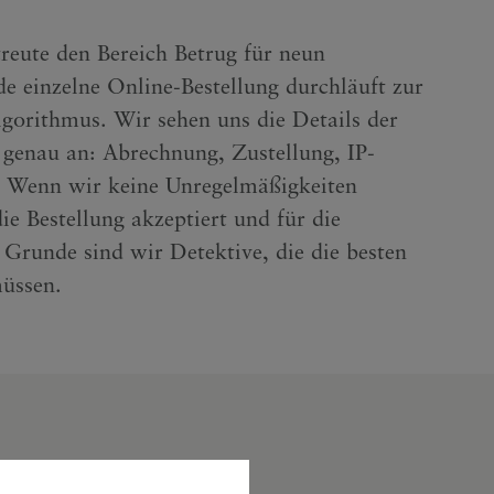
eute den Bereich Betrug für neun
e einzelne Online-Bestellung durchläuft zur
gorithmus. Wir sehen uns die Details der
genau an: Abrechnung, Zustellung, IP-
. Wenn wir keine Unregelmäßigkeiten
ie Bestellung akzeptiert und für die
 Grunde sind wir Detektive, die die besten
müssen.
ine