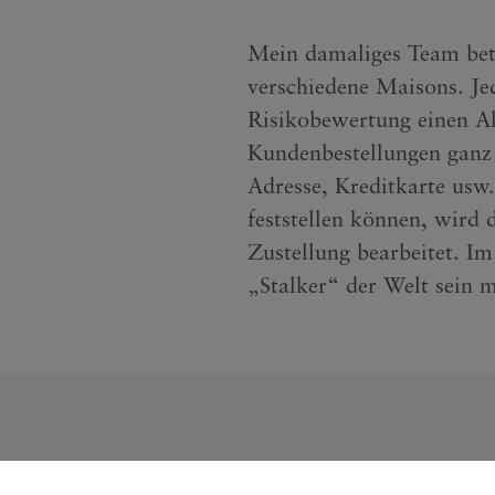
Mein damaliges Team betr
verschiedene Maisons. Jed
Risikobewertung einen Al
Kundenbestellungen ganz 
Adresse, Kreditkarte usw
feststellen können, wird d
Zustellung bearbeitet. Im
„Stalker“ der Welt sein 
ib niemals auf und hab ke