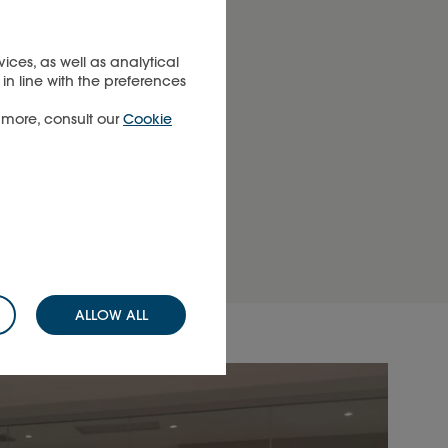
lle
ices, as well as analytical
 alle
in line with the preferences
üssen
t more, consult our
Cookie
ns zu
ALLOW ALL