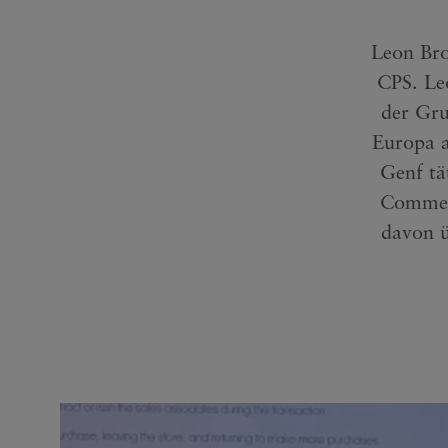
Leon Bro
CPS. Le
der Gru
Europa a
Genf tä
Commerc
davon ü