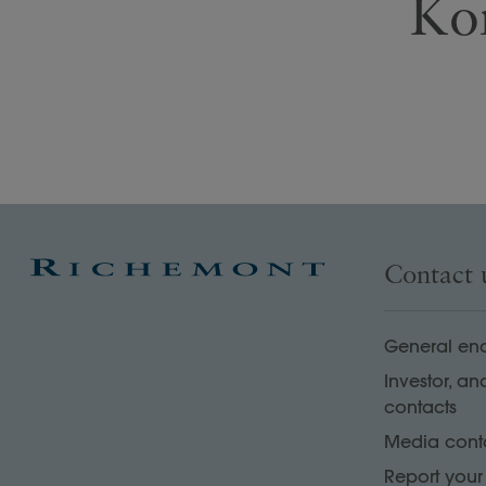
Ko
Contact 
General enq
Investor, an
contacts
Media cont
Report you