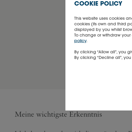
COOKIE POLICY
An
This website uses cookies an
könn
cookies (its own and third p
displayed by you whilst brow
werd
To change or withdraw your co
policy
.
dies
By clicking “Allow all”, you
By clicking “Decline all”, yo
Meine wichtigste Erkenntnis