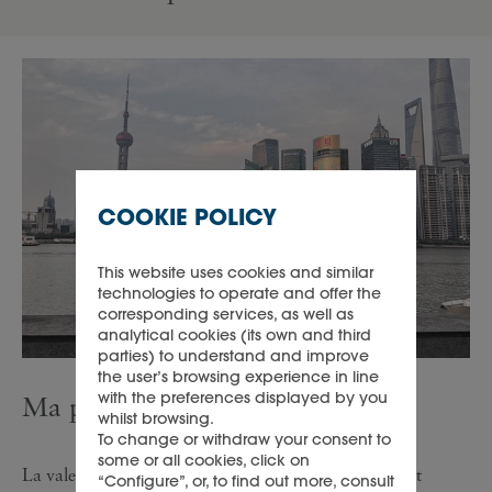
COOKIE POLICY
This website uses cookies and similar
technologies to operate and offer the
corresponding services, as well as
analytical cookies (its own and third
parties) to understand and improve
the user’s browsing experience in line
with the preferences displayed by you
Ma plus grande leçon
whilst browsing.
To change or withdraw your consent to
some or all cookies, click on
La valeur du travail d’équipe et de la collaboration est
“Configure”, or, to find out more, consult