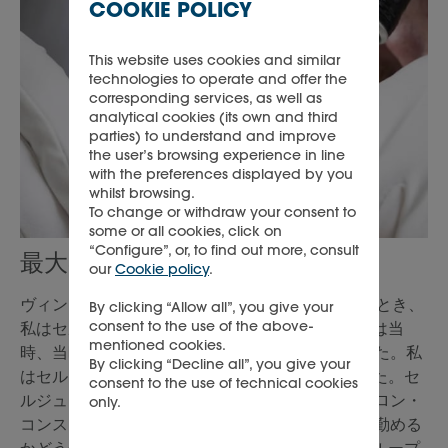
COOKIE POLICY
This website uses cookies and similar
technologies to operate and offer the
corresponding services, as well as
analytical cookies (its own and third
parties) to understand and improve
the user’s browsing experience in line
with the preferences displayed by you
whilst browsing.
To change or withdraw your consent to
some or all cookies, click on
“Configure”, or, to find out more, consult
最大の学び
our
Cookie policy
.
ヴィンテージ カスタマーサービス部門に着任したとき、
By clicking “Allow all”, you give your
consent to the use of the above-
私はセルジュ・グランツマンに出会いました。彼は当
mentioned cookies.
時、当時76歳の時計職人で、私の師匠になりました。私
By clicking “Decline all”, you give your
はセルジュのそばで、毎日勉強させてもらいました。セ
consent to the use of technical cookies
ルジュは80歳で引退したばかりでした。ヴァシュロン・
only.
コンスタンタンには愛着がありますが、80歳まで勤める
かどうかはわかりません。リシュモンは大きなグループ