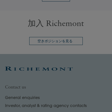
加入 Richemont
空きポジションを見る
Contact us
General enquiries
Investor, analyst & rating agency contacts