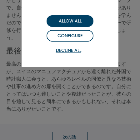
で、自分がどのような影響を与えたか考えたことがあり
ません。おそらく、旅行中に多くの新しいスキルを学ん
ALLOW ALL
だので、海外の多くのカスタマーサービスセンターで研
修を行う際に、それを共有することができたのでしょ
CONFIGURE
う。
最後に一言
DECLINE ALL
最高の時計職人はジュネーブにいると思われています
が、スイスのマニュファクチュアから遠く離れた外国で
時計職人に会うと、あらゆるレベルの同僚と異なる技術
や仕事の進め方の扉を開くことができるのです。自分に
とってはいつも難しいことや複雑だったことが、彼らの
目を通して見ると簡単にできるかもしれない、それは本
当にありがたいことです。
次の話